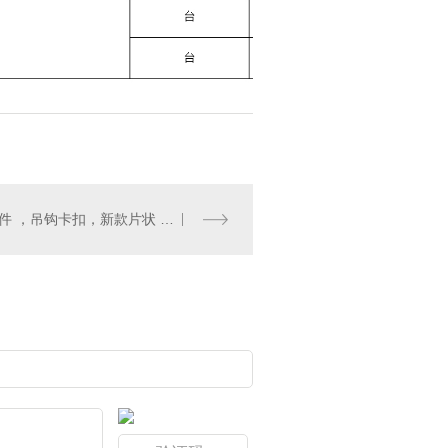
吊钩 组件 ，吊钩卡扣，新款片状 钩组件83665933 DC5 Gr. 3. 3 pcs