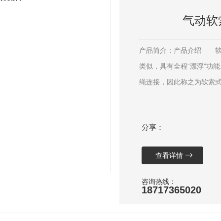
气动软
产品简介：产品介绍 软
类似，具有全程“漂浮”功
绳连接，因此称之为软索
围绕立柱主轴做连续360°
(不可连续)，以压缩空气
分享：
衡气动回路(空
查看详情
咨询热线：
18717365020