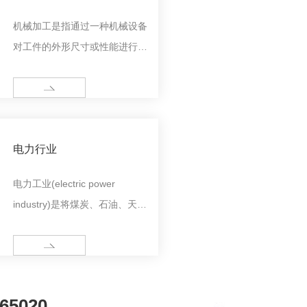
机械加工是指通过一种机械设备
对工件的外形尺寸或性能进行改
变的过程。按加工方式上的差别
可分为切削加工和压力加工。
MORE
电力行业
电力工业(electric power
industry)是将煤炭、石油、天然
气、核燃料、水能、海洋能、风
能、太阳能、生物质能等一次能
MORE
源经发电设施转换成电能,再通
过输电、变电与配电系统供给用
65020