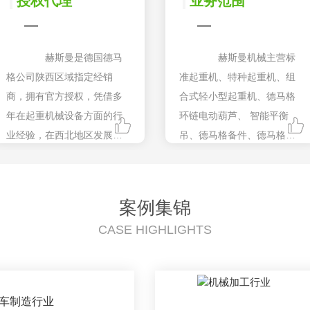
授权代理
业务范围
赫斯曼是德国德马
赫斯曼机械主营标
格公司陕西区域指定经销
准起重机、特种起重机、组
商，拥有官方授权，凭借多
合式轻小型起重机、德马格
年在起重机械设备方面的行
环链电动葫芦、 智能平衡
业经验，在西北地区发展迅
吊、德马格备件、德马格驱
速，客户遍及汽车制造、飞
动产品、非标吊具系列等产
机制造和各种机械加工行
品的销售、售后服务、备件
业。
供应，以过硬的品质赢得数
案例集锦
百家客户信赖。
CASE HIGHLIGHTS
车制造行业