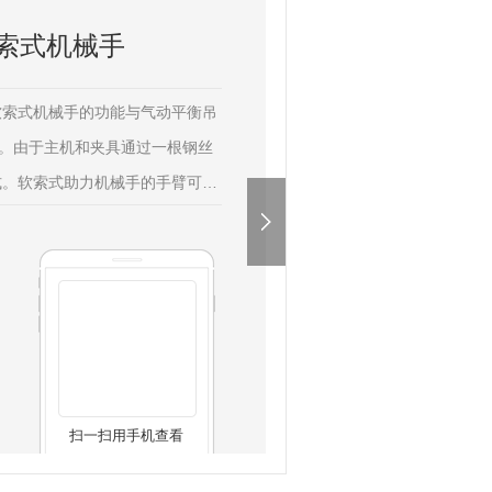
索式机械手
索式机械手的功能与气动平衡吊
能。由于主机和夹具通过一根钢丝
式。软索式助力机械手的手臂可以
旋转，双手臂间也可以做360°旋转
为动力源，拥有两套完全独立的平
扫一扫用手机查看