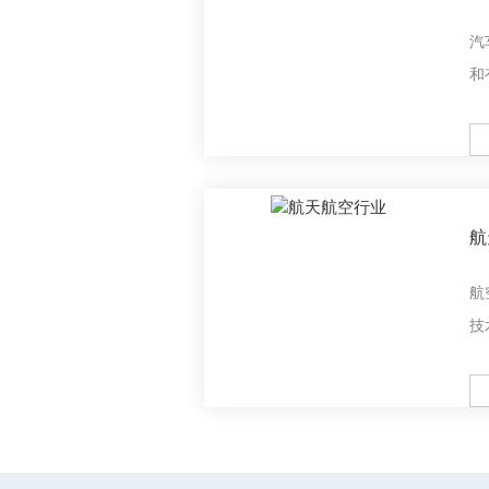
汽
和
综
部
M
整
术
航
航
技
它
支
M