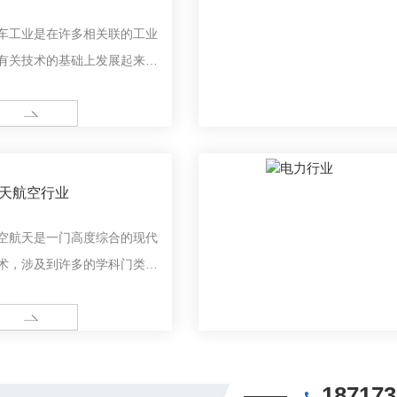
车工业是在许多相关联的工业
有关技术的基础上发展起来的
合性企业。汽车上使用着许多
门的产品，而且从毛坯加工到
ORE
车装配，需要采用各类加工技
。
天航空行业
空航天是一门高度综合的现代
术，涉及到许多的学科门类，
包括了航空和航天两个大的分
。
ORE
187173