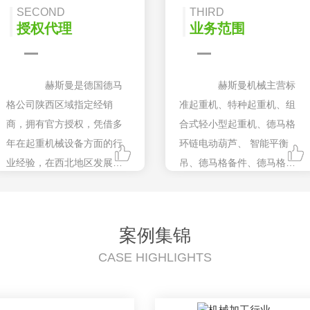
SECOND
THIRD
授权代理
业务范围
赫斯曼是德国德马
赫斯曼机械主营标
格公司陕西区域指定经销
准起重机、特种起重机、组
商，拥有官方授权，凭借多
合式轻小型起重机、德马格
年在起重机械设备方面的行
环链电动葫芦、 智能平衡
业经验，在西北地区发展迅
吊、德马格备件、德马格驱
速，客户遍及汽车制造、飞
动产品、非标吊具系列等产
机制造和各种机械加工行
品的销售、售后服务、备件
业。
供应，以过硬的品质赢得数
案例集锦
百家客户信赖。
CASE HIGHLIGHTS