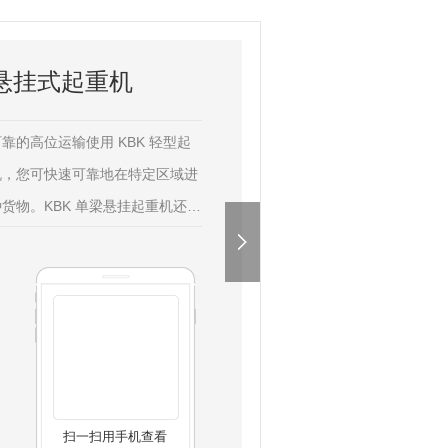
梁悬挂式起重机
的高位运输使用 KBK 轻型起
机，您可快速可靠地在特定区域进
货物。KBK 单梁悬挂起重机还有
计·搬运流畅、可靠·手动行走顺畅
户个性化要求定制空间利用**化·
距很小，**了理想的空间利用
扫一扫用手机查看