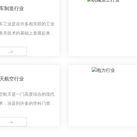
车制造行业
车工业是在许多相关联的工业
有关技术的基础上发展起来的
合性企业。汽车上使用着许多
门的产品，而且从毛坯加工到
ORE
车装配，需要采用各类加工技
。
天航空行业
空航天是一门高度综合的现代
术，涉及到许多的学科门类，
包括了航空和航天两个大的分
。
ORE