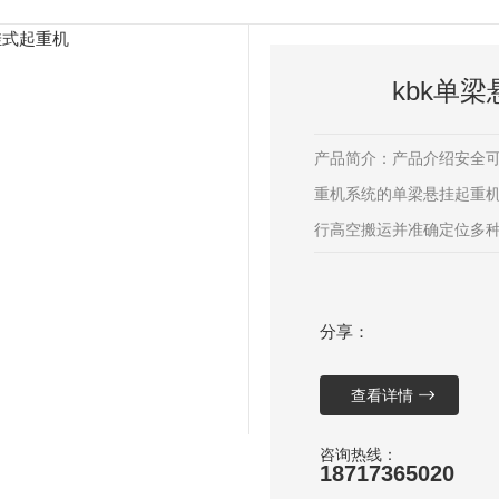
kbk单
产品简介：产品介绍安全可靠
重机系统的单梁悬挂起重
行高空搬运并准确定位多种
哪些优势？·模块化系统设
·运行具有成本效益·可按客
分享：
高空、区域载荷运输·靠边
查看详情
咨询热线：
18717365020