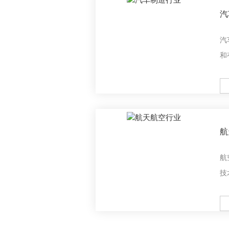
汽
汽
和
综
部
M
整
术
航
航
技
它
支
M