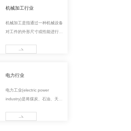
机械加工行业
机械加工是指通过一种机械设备
对工件的外形尺寸或性能进行改
变的过程。按加工方式上的差别
可分为切削加工和压力加工。
MORE
电力行业
电力工业(electric power
industry)是将煤炭、石油、天然
气、核燃料、水能、海洋能、风
能、太阳能、生物质能等一次能
MORE
源经发电设施转换成电能,再通