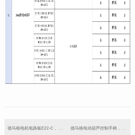
德马格电机电路板E22-C 、71659633、CONTROL SET
德马格电动葫芦控制手柄，悬挂控制器，手电门 DSC 77330033