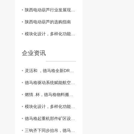
陕西电动葫芦行业发展现状分析
陕西电动葫芦的选购指南
模块化设计，多样化功能，德马格推出新款MPW卷扬机
企业资讯
灵活和 ，德马格全新DRC-D3无线遥控器
德马格驱动系统赋能航空发动机测试厂房超大平移门，筑牢高端航修装备运行根基
燃情..杯，德马格物料搬运解决方案为赛场保驾护航
模块化设计，多样化功能，德马格推出新款MPW卷扬机
德马格起重机部件矿区设备搬运应用
三钩齐下同步抬吊，德马格KBK起重机生产波纹管应用