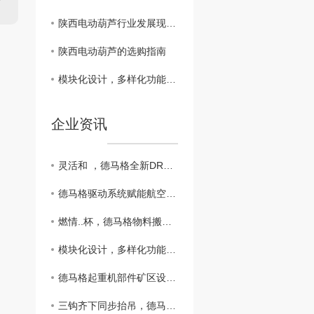
陕西电动葫芦行业发展现状分析
陕西电动葫芦的选购指南
模块化设计，多样化功能，德马格推出新款MPW卷扬机
企业资讯
灵活和 ，德马格全新DRC-D3无线遥控器
德马格驱动系统赋能航空发动机测试厂房超大平移门，筑牢高端航修装备运行根基
燃情..杯，德马格物料搬运解决方案为赛场保驾护航
模块化设计，多样化功能，德马格推出新款MPW卷扬机
德马格起重机部件矿区设备搬运应用
三钩齐下同步抬吊，德马格KBK起重机生产波纹管应用