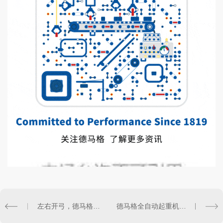
左右开弓，德马格单手操控环链电动葫芦升级为第二代DCM-II系列
德马格全自动起重机搬运秸秆应用