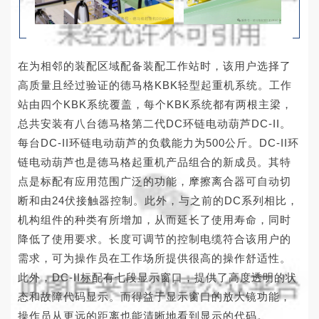
在为相邻的装配区域配备装配工作站时，该用户选择了
高质量且经过验证的德马格KBK轻型起重机系统。工作
站由四个KBK系统覆盖，每个KBK系统都有两根主梁，
总共安装有八台德马格第二代DC环链电动葫芦DC-II。
每台DC-II环链电动葫芦的负载能力为500公斤。DC-II环
链电动葫芦也是德马格起重机产品组合的新成员。其特
点是标配有应用范围广泛的功能，摩擦离合器可自动切
断和由24伏接触器控制。此外，与之前的DC系列相比，
机构组件的种类有所增加，从而延长了使用寿命，同时
降低了使用要求。长度可调节的控制电缆符合该用户的
需求，可为操作员在工作场所提供很高的操作舒适性。
此外，DC-II标配有七段显示窗口，提供了高度透明的状
态和故障代码显示。而得益于显示窗口的放大镜功能，
操作员从更远的距离也能清晰地看到显示的代码。