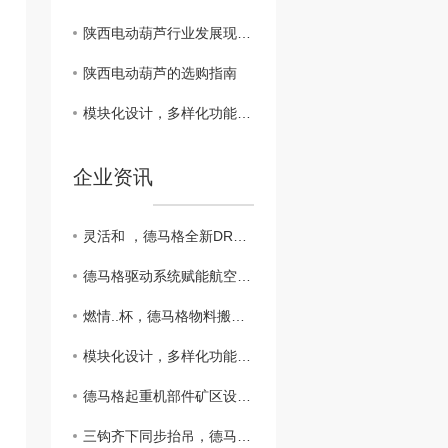
陕西电动葫芦行业发展现状分析
陕西电动葫芦的选购指南
模块化设计，多样化功能，德马格推出新款MPW卷扬机
企业资讯
灵活和 ，德马格全新DRC-D3无线遥控器
德马格驱动系统赋能航空发动机测试厂房超大平移门，筑牢高端航修装备运行根基
燃情..杯，德马格物料搬运解决方案为赛场保驾护航
模块化设计，多样化功能，德马格推出新款MPW卷扬机
德马格起重机部件矿区设备搬运应用
三钩齐下同步抬吊，德马格KBK起重机生产波纹管应用