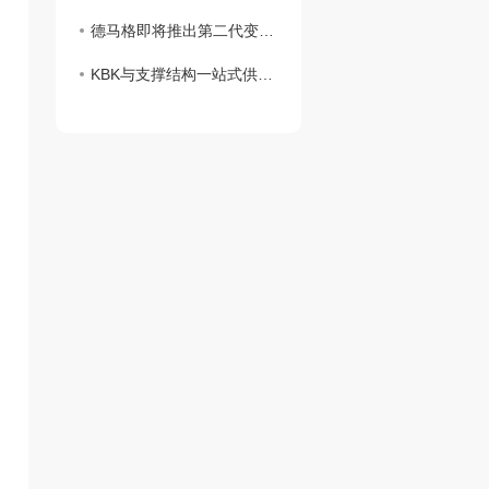
德马格即将推出第二代变频环链葫芦DCS-II
KBK与支撑结构一站式供应，德马格推出自立式钢结构系统(FSS)