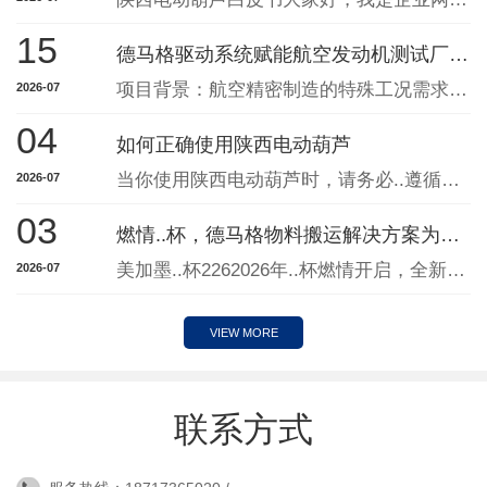
15
德马格驱动系统赋能航空发动机测试厂房超大平移门，筑牢高端航修装备运行根基
项目背景：航空精密制造的特殊工况需求航空发动机试车厂房属于高洁净、高 等级特种车间，厂房内部设有大型密闭试车舱，配套超宽..重型平移隔离大门，是分隔试车试验区与检修通道的关键屏障。该项目驱动方案四大难点：1.载荷巨大门体为隔音、防爆、气密复合重型钢结构，单扇门自重极高，启停、平移过程需要稳定大扭矩驱动；2.工况特殊车
2026-07
04
如何正确使用陕西电动葫芦
当你使用陕西电动葫芦时，请务必..遵循以下几点，以.. 和..。首先，务必在使用之前仔细阅读使用说明书，并对设备进行..检查，..所有零部件都处于良好状态。其次，在操作过程中应该正确使用控制开关，避免误操作造成意外。另外，定期对电动葫芦进行检查和维护，保持其正常运行。在使用陕西电动葫芦时，要特别留意周围环境的 情况
2026-07
03
燃情..杯，德马格物料搬运解决方案为赛场保驾护航
美加墨..杯2262026年..杯燃情开启，全新赛制的冒险，掀起属于无数球迷的狂欢。德马格起重机部件在诸多体育场馆为赛场保驾护航。德国某..球场保留了历史建筑特性并完成了可开合屋顶建设。该球场承办过德国..杯赛事，可容纳6万观众，为..观众均可通过球场开合屋顶中心的大屏幕观看赛况直播和解说，该球场采用了四台联动控制的D
2026-07
VIEW MORE
联系方式