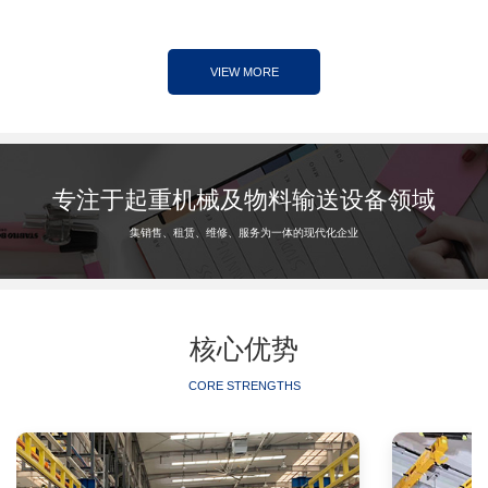
VIEW MORE
专注于起重机械及物料输送设备领域
集销售、租赁、维修、服务为一体的现代化企业
核心优势
CORE STRENGTHS